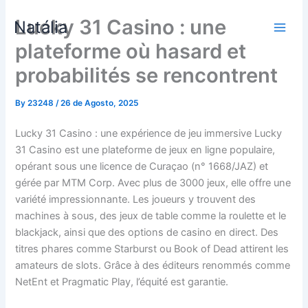
Skip
Lucky 31 Casino : une
Natália
to
content
plateforme où hasard et
probabilités se rencontrent
By
23248
/
26 de Agosto, 2025
Lucky 31 Casino : une expérience de jeu immersive Lucky
31 Casino est une plateforme de jeux en ligne populaire,
opérant sous une licence de Curaçao (n° 1668/JAZ) et
gérée par MTM Corp. Avec plus de 3000 jeux, elle offre une
variété impressionnante. Les joueurs y trouvent des
machines à sous, des jeux de table comme la roulette et le
blackjack, ainsi que des options de casino en direct. Des
titres phares comme Starburst ou Book of Dead attirent les
amateurs de slots. Grâce à des éditeurs renommés comme
NetEnt et Pragmatic Play, l’équité est garantie.