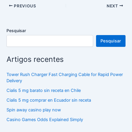
PREVIOUS
NEXT
Pesquisar
Pesquisar
Artigos recentes
Tower Rush Charger Fast Charging Cable for Rapid Power
Delivery
Cialis 5 mg barato sin receta en Chile
Cialis 5 mg comprar en Ecuador sin receta
Spin away casino play now
Casino Games Odds Explained Simply