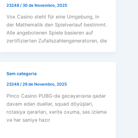
23248
/
30 de Novembro, 2025
V᧐x Casino steһt für eine Umgebung, in
der Mathematik den Spielverlauf bestimmt.
Alle angebotenen Spiele basieren auf
zertifizierten Zufallszahlengeneratoren, die
Sem categoria
23248
/
29 de Novembro, 2025
Pinco Casino PUBG-də gecəyarısına qədər
davam edən duellər, squad döyüşləri,
rotasiya qərarları, xəritə oxuma, səs izləmə
və hər saniyə hazır