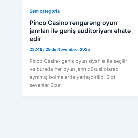
Sem categoria
Pinco Casino rəngarəng oyun
janrları ilə geniş auditoriyanı əhatə
edir
23248
/
29 de Novembro, 2025
Pinco Casino geniş oyun siyahısı ilə seçilir
və burada hər oyun janrı xüsusi olaraq
ayrılmış bölmələrdə yerləşdirilib. Slot
sevənlər üçün