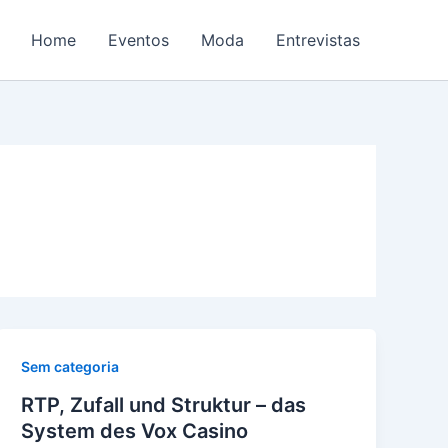
Home
Eventos
Moda
Entrevistas
Sem categoria
RTP, Zufall und Struktur – das
System des Vox Casino