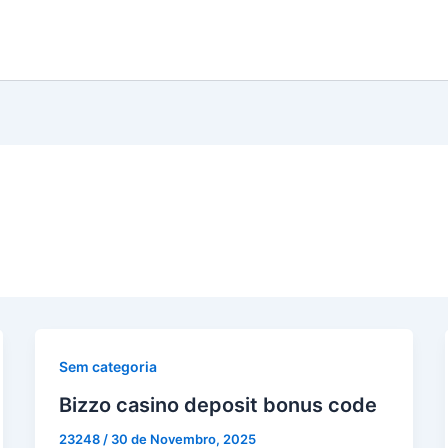
Sem categoria
Bizzo casino deposit bonus code
23248
/
30 de Novembro, 2025