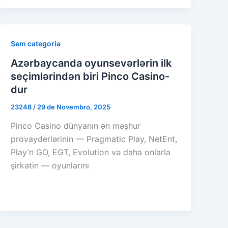
Sem categoria
Azərbaycanda oyunsevərlərin ilk
seçimlərindən biri Pinco Casino-
dur
23248
/
29 de Novembro, 2025
Pinco Casino dünyanın ən məşhur
provayderlərinin — Pragmatic Play, NetEnt,
Play’n GO, EGT, Evolution və daha onlarla
şirkətin — oyunlarını