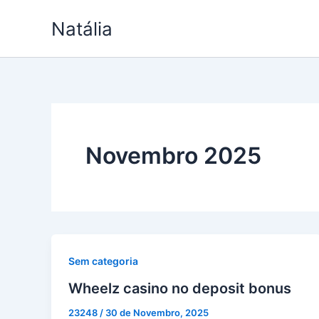
Skip
Natália
to
content
Novembro 2025
Sem categoria
Wheelz casino no deposit bonus
23248
/
30 de Novembro, 2025