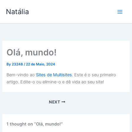
Skip
Natália
to
content
Olá, mundo!
By
23248
/
22 de Maio, 2024
Bem-vindo ao
Sites de Multisites
. Este é o seu primeiro
artigo. Edite-o ou elimine-o e dê vida ao seu site!
NEXT
1 thought on “Olá, mundo!”