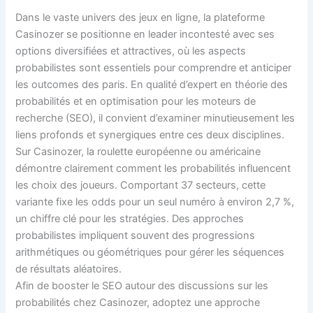
Dans le vaste univers des jeux en ligne, la plateforme
Casinozer se positionne en leader incontesté avec ses
options diversifiées et attractives, où les aspects
probabilistes sont essentiels pour comprendre et anticiper
les outcomes des paris. En qualité d’expert en théorie des
probabilités et en optimisation pour les moteurs de
recherche (SEO), il convient d’examiner minutieusement les
liens profonds et synergiques entre ces deux disciplines.
Sur Casinozer, la roulette européenne ou américaine
démontre clairement comment les probabilités influencent
les choix des joueurs. Comportant 37 secteurs, cette
variante fixe les odds pour un seul numéro à environ 2,7 %,
un chiffre clé pour les stratégies. Des approches
probabilistes impliquent souvent des progressions
arithmétiques ou géométriques pour gérer les séquences
de résultats aléatoires.
Afin de booster le SEO autour des discussions sur les
probabilités chez Casinozer, adoptez une approche