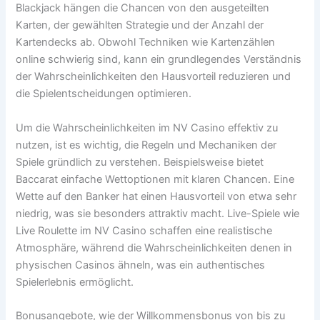
Blackjack hängen die Chancen von den ausgeteilten
Karten, der gewählten Strategie und der Anzahl der
Kartendecks ab. Obwohl Techniken wie Kartenzählen
online schwierig sind, kann ein grundlegendes Verständnis
der Wahrscheinlichkeiten den Hausvorteil reduzieren und
die Spielentscheidungen optimieren.
Um die Wahrscheinlichkeiten im NV Casino effektiv zu
nutzen, ist es wichtig, die Regeln und Mechaniken der
Spiele gründlich zu verstehen. Beispielsweise bietet
Baccarat einfache Wettoptionen mit klaren Chancen. Eine
Wette auf den Banker hat einen Hausvorteil von etwa sehr
niedrig, was sie besonders attraktiv macht. Live-Spiele wie
Live Roulette im NV Casino schaffen eine realistische
Atmosphäre, während die Wahrscheinlichkeiten denen in
physischen Casinos ähneln, was ein authentisches
Spielerlebnis ermöglicht.
Bonusangebote, wie der Willkommensbonus von bis zu