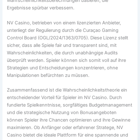
Wahrscheinlichkeitsberechnungen basieren, die
Ergebnisse spürbar verbessern.
NV Casino, betrieben von einem lizenzierten Anbieter,
unterliegt der Regulierung durch die Curaçao Gaming
Control Board (OGL/2024/1363/0705). Diese Lizenz stellt
sicher, dass alle Spiele fair und transparent sind, mit
Wahrscheinlichkeiten, die durch unabhängige Audits
überprüft werden. Spieler können sich somit voll auf ihre
Strategien und Entscheidungen konzentrieren, ohne
Manipulationen befürchten zu müssen.
Zusammenfassend ist die Wahrscheinlichkeitstheorie ein
entscheidender Vorteil für Spieler im NV Casino. Durch
fundierte Spielkenntnisse, sorgfältiges Budgetmanagement
und die strategische Nutzung von Bonusangeboten
können Spieler ihre Chancen optimieren und ihre Gewinne
maximieren. Ob Anfänger oder erfahrener Stratege, NV
Casino bietet die ideale Plattform für eine spannende und